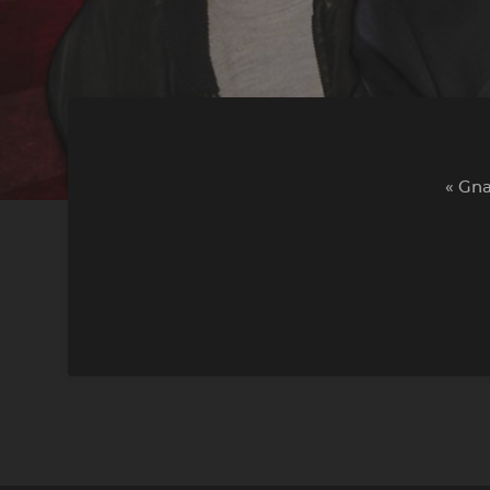
« Gna